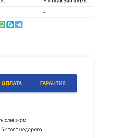
и:
Y = max 300 km/h
-
ОПЛАТА
ГАРАНТИЯ
ть слишком
 5 стоят недорого