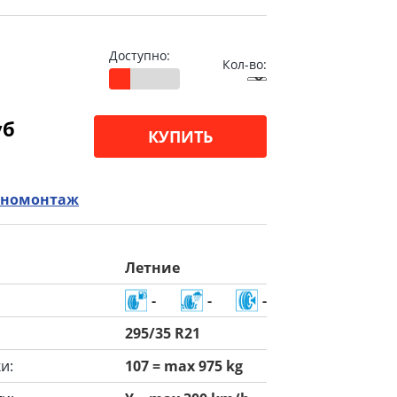
Доступно:
Кол-во:
уб
КУПИТЬ
номонтаж
Летние
-
-
-
295/35 R21
и:
107 = max 975 kg