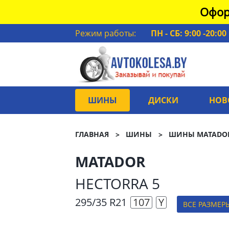
Офор
Режим работы:
ПН - СБ: 9:00 -20:00
ШИНЫ
ДИСКИ
НОВ
ГЛАВНАЯ
ШИНЫ
ШИНЫ MATADO
MATADOR
HECTORRA 5
295/35 R21
107
Y
ВСЕ РАЗМЕР