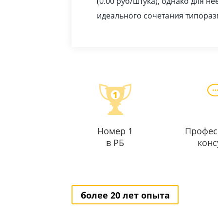
(0.00
pуб
/штука), однако для н
идеального сочетания типоразм
Номер 1
Профес
в РБ
конс
более 20 лет опыта