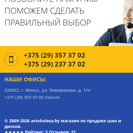
ПОМОЖЕМ СДЕЛАТЬ
ПРАВИЛЬНЫЙ ВЫБОР
+375 (29) 357 37 02
+375 (29) 237 37 02
НАШИ ОФИСЫ:
220062, г. Минск, ул. Тимирязева, д. 114
+375 (29) 357-37-02 Velcom
© 2009-2026 avtokolesa.by магазин по продаже шин и
дисков.
★★★★★ Рейтинг:
5
Отзывов: 37