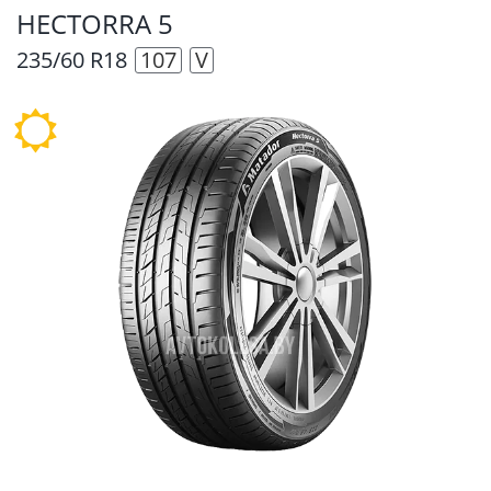
HECTORRA 5
235/60 R18
107
V