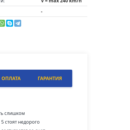
и:
V = max 240 km/h
-
ОПЛАТА
ГАРАНТИЯ
ть слишком
 5 стоят недорого