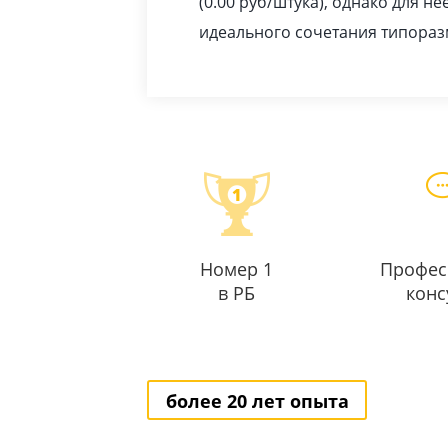
(0.00
pуб
/штука), однако для н
идеального сочетания типоразм
Номер 1
Профес
в РБ
конс
более 20 лет опыта