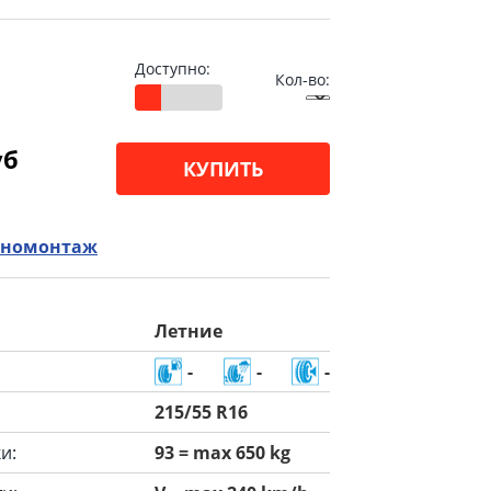
Доступно:
Кол-во:
уб
КУПИТЬ
номонтаж
Летние
-
-
-
215/55 R16
и:
93 = max 650 kg