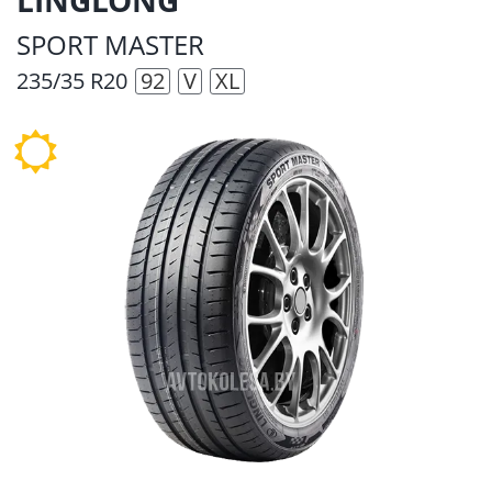
SPORT МASTER
235/35 R20
92
V
XL