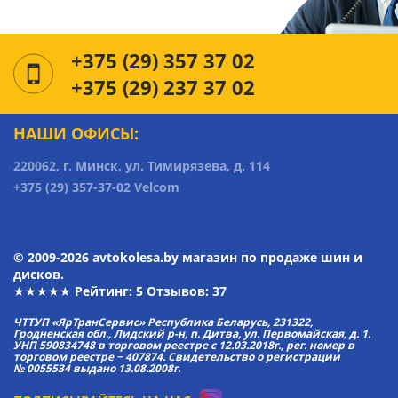
+375 (29) 357 37 02
+375 (29) 237 37 02
НАШИ ОФИСЫ:
220062, г. Минск, ул. Тимирязева, д. 114
+375 (29) 357-37-02 Velcom
© 2009-2026 avtokolesa.by магазин по продаже шин и
дисков.
★★★★★ Рейтинг:
5
Отзывов: 37
ЧТТУП «ЯрТранСервис» Республика Беларусь, 231322,
Гродненская обл., Лидский р-н, п. Дитва, ул. Первомайская, д. 1.
УНП 590834748 в торговом реестре с 12.03.2018г., рег. номер в
торговом реестре − 407874. Свидетельство о регистрации
№ 0055534 выдано 13.08.2008г.