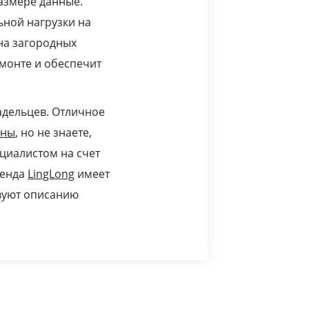
азмере данные.
ьной нагрузки на
 на загородных
монте и обеспечит
адельцев. Отличное
ины
, но не знаете,
циалистом на счет
ренда
LingLong
имеет
твуют описанию