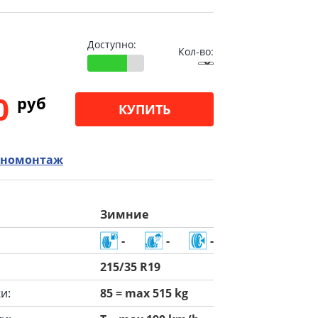
Доступно:
Кол-во:
00
pуб
КУПИТЬ
номонтаж
Зимние
-
-
-
215/35 R19
и:
85 = max 515 kg