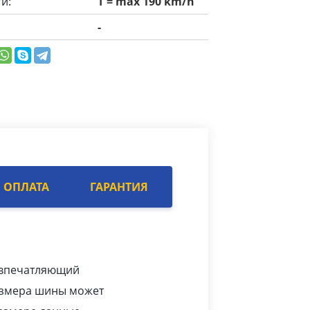
и:
T = max 190 km/h
-
ОПЛАТА
ГАРАНТИЯ
, впечатляющий
размера шины может