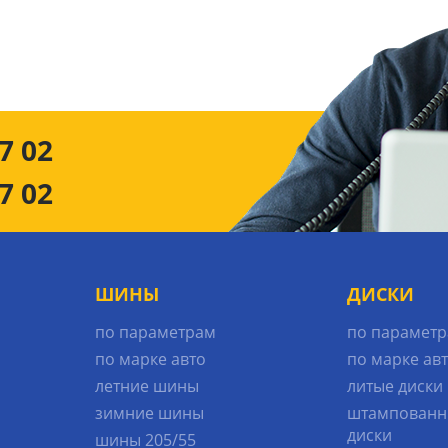
7 02
7 02
ШИНЫ
ДИСКИ
по параметрам
по парамет
по марке авто
по марке ав
летние шины
литые диски
зимние шины
штампованн
диски
шины 205/55