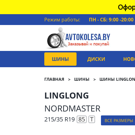
Офор
Режим работы:
ПН - СБ: 9:00 -20:00
ШИНЫ
ДИСКИ
НОВ
ГЛАВНАЯ
ШИНЫ
ШИНЫ LINGLO
LINGLONG
NORDMASTER
215/35 R19
85
T
ВСЕ РАЗМЕРЫ