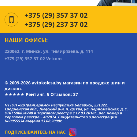
+375 (29) 357 37 02
+375 (29) 237 37 02
НАШИ ОФИСЫ:
220062, г. Минск, ул. Тимирязева, д. 114
+375 (29) 357-37-02 Velcom
© 2009-2026 avtokolesa.by магазин по продаже шин и
дисков.
★★★★★ Рейтинг:
5
Отзывов: 37
ЧТТУП «ЯрТранСервис» Республика Беларусь, 231322,
Гродненская обл., Лидский р-н, п. Дитва, ул. Первомайская, д. 1.
УНП 590834748 в торговом реестре с 12.03.2018г., рег. номер в
торговом реестре − 407874. Свидетельство о регистрации
№ 0055534 выдано 13.08.2008г.
ПОДПИСЫВАЙТЕСЬ НА НАС