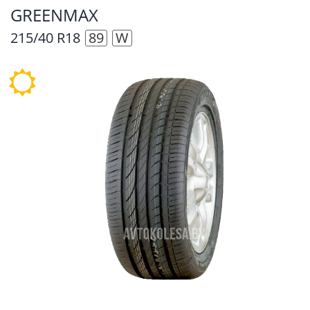
GREENMAX
215/40 R18
89
W