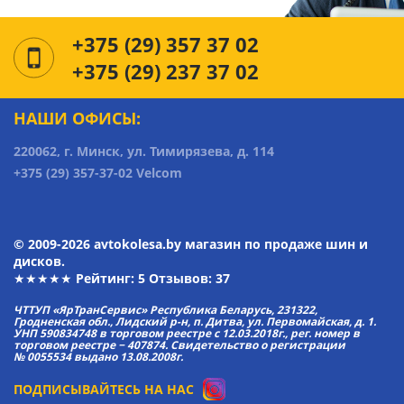
+375 (29) 357 37 02
+375 (29) 237 37 02
НАШИ ОФИСЫ:
220062, г. Минск, ул. Тимирязева, д. 114
+375 (29) 357-37-02 Velcom
© 2009-2026 avtokolesa.by магазин по продаже шин и
дисков.
★★★★★ Рейтинг:
5
Отзывов: 37
ЧТТУП «ЯрТранСервис» Республика Беларусь, 231322,
Гродненская обл., Лидский р-н, п. Дитва, ул. Первомайская, д. 1.
УНП 590834748 в торговом реестре с 12.03.2018г., рег. номер в
торговом реестре − 407874. Свидетельство о регистрации
№ 0055534 выдано 13.08.2008г.
ПОДПИСЫВАЙТЕСЬ НА НАС