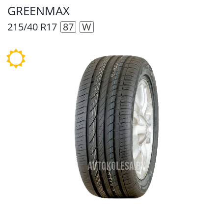
GREENMAX
215/40 R17
87
W