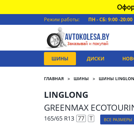
Офор
Режим работы:
ПН - СБ: 9:00 -20:00
ШИНЫ
ДИСКИ
НОВ
ГЛАВНАЯ
ШИНЫ
ШИНЫ LINGLO
LINGLONG
GREENMAX ECOTOURI
165/65 R13
77
T
ВСЕ РАЗМЕРЫ