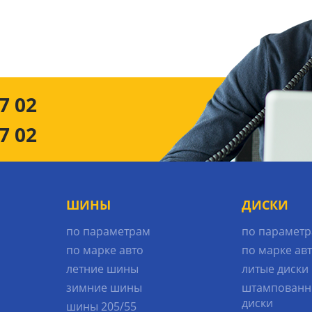
7 02
7 02
ШИНЫ
ДИСКИ
по параметрам
по парамет
по марке авто
по марке ав
летние шины
литые диски
зимние шины
штампованн
диски
шины 205/55