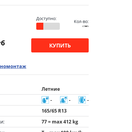
Доступно:
Кол-во:
уб
КУПИТЬ
номонтаж
Летние
-
-
-
165/65 R13
и:
77 = max 412 kg