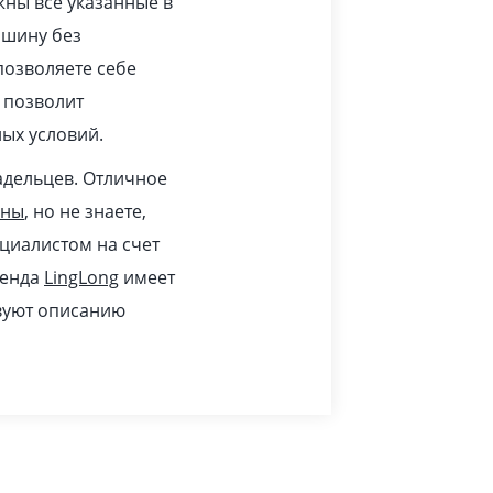
жны все указанные в
ашину без
позволяете себе
 позволит
ых условий.
адельцев. Отличное
ины
, но не знаете,
циалистом на счет
ренда
LingLong
имеет
твуют описанию