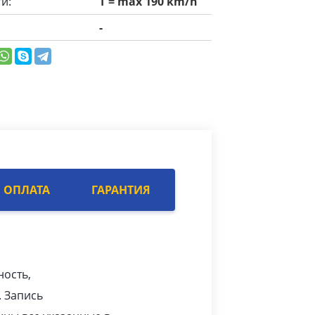
и:
T = max 190 km/h
-
ОПЛАТА
ГАРАНТИЯ
ность,
. Запись