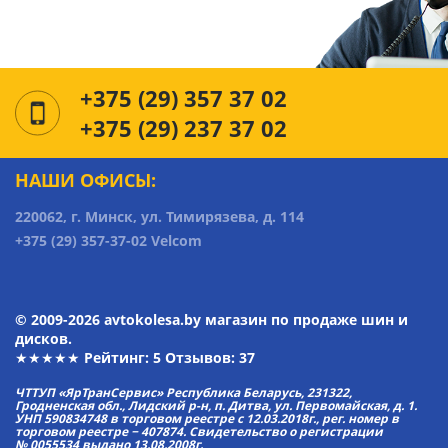
+375 (29) 357 37 02
+375 (29) 237 37 02
НАШИ ОФИСЫ:
220062, г. Минск, ул. Тимирязева, д. 114
+375 (29) 357-37-02 Velcom
© 2009-2026 avtokolesa.by магазин по продаже шин и
дисков.
★★★★★ Рейтинг:
5
Отзывов: 37
ЧТТУП «ЯрТранСервис» Республика Беларусь, 231322,
Гродненская обл., Лидский р-н, п. Дитва, ул. Первомайская, д. 1.
УНП 590834748 в торговом реестре с 12.03.2018г., рег. номер в
торговом реестре − 407874. Свидетельство о регистрации
№ 0055534 выдано 13.08.2008г.