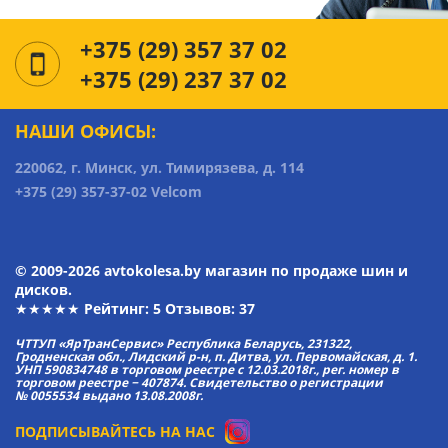
+375 (29) 357 37 02
+375 (29) 237 37 02
НАШИ ОФИСЫ:
220062, г. Минск, ул. Тимирязева, д. 114
+375 (29) 357-37-02 Velcom
© 2009-2026 avtokolesa.by магазин по продаже шин и
дисков.
★★★★★ Рейтинг:
5
Отзывов: 37
ЧТТУП «ЯрТранСервис» Республика Беларусь, 231322,
Гродненская обл., Лидский р-н, п. Дитва, ул. Первомайская, д. 1.
УНП 590834748 в торговом реестре с 12.03.2018г., рег. номер в
торговом реестре − 407874. Свидетельство о регистрации
№ 0055534 выдано 13.08.2008г.
ПОДПИСЫВАЙТЕСЬ НА НАС