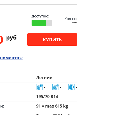
Доступно:
Кол-во:
00
pуб
КУПИТЬ
номонтаж
Летние
-
-
-
195/70 R14
и:
91 = max 615 kg