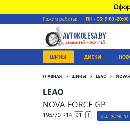
Офор
Режим работы:
ПН - СБ: 9:00 -20:00
ШИНЫ
ДИСКИ
НОВ
ГЛАВНАЯ
ШИНЫ
LEAO
NOVA-
LEAO
NOVA-FORCE GP
195/70 R14
91
T
ВСЕ РАЗМЕРЫ