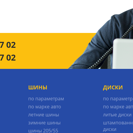
7 02
7 02
ШИНЫ
ДИСКИ
по параметрам
по парамет
по марке авто
по марке ав
летние шины
литые диски
зимние шины
штампованн
диски
шины 205/55