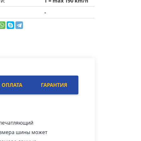
и:
T = max 190 km/h
-
ОПЛАТА
ГАРАНТИЯ
 впечатляющий
размера шины может