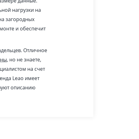
азмере данные.
ьной нагрузки на
 на загородных
монте и обеспечит
адельцев. Отличное
ины
, но не знаете,
циалистом на счет
ренда Leao имеет
твуют описанию