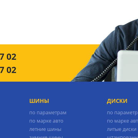
7 02
7 02
ШИНЫ
ДИСКИ
по параметрам
по парамет
по марке авто
по марке ав
летние шины
литые диски
зимние шины
штампованн