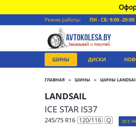
Офор
Режим работы:
ПН - СБ: 9:00 -20:00
ШИНЫ
ДИСКИ
НОВ
ГЛАВНАЯ
ШИНЫ
ШИНЫ LANDSAI
LANDSAIL
ICE STAR IS37
245/75 R16
120/116
Q
ВСЕ Р