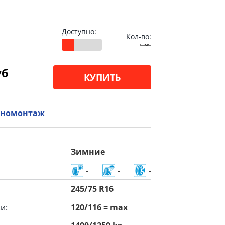
Доступно:
Кол-во:
уб
КУПИТЬ
номонтаж
Зимние
-
-
-
245/75 R16
и:
120/116 = max