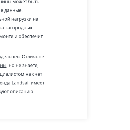
 шины может быть
ре данные.
ьной нагрузки на
 на загородных
монте и обеспечит
адельцев. Отличное
ины
, но не знаете,
циалистом на счет
енда Landsail имеет
твуют описанию