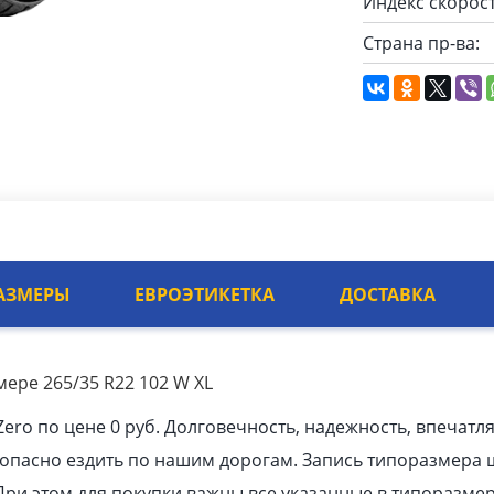
Индекс скорост
Страна пр-ва:
АЗМЕРЫ
ЕВРОЭТИКЕТКА
ДОСТАВКА
мере 265/35 R22 102 W XL
Zero по цене 0 руб. Долговечность, надежность, впечат
зопасно ездить по нашим дорогам. Запись типоразмера
При этом для покупки важны все указанные в типоразме