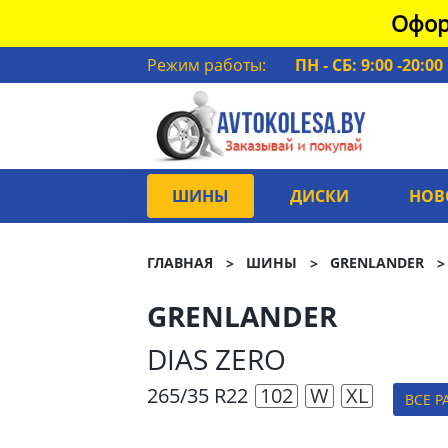
Офор
Режим работы:
ПН - СБ: 9:00 -20:00
ШИНЫ
ДИСКИ
НОВ
ГЛАВНАЯ
ШИНЫ
GRENLANDER
GRENLANDER
DIAS ZERO
265/35 R22
102
W
XL
ВСЕ 