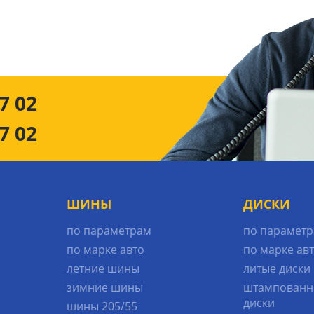
7 02
7 02
ШИНЫ
ДИСКИ
по параметрам
по парамет
по марке авто
по марке ав
летние шины
литые диски
зимние шины
штампованн
диски
шины 205/55