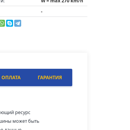
и:
W = max 270 km/h
-
ОПЛАТА
ГАРАНТИЯ
ляющий ресурс
 шины может быть
ре данные.