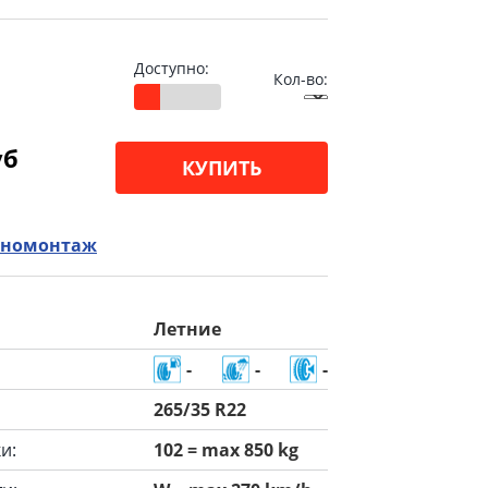
Доступно:
Кол-во:
уб
КУПИТЬ
номонтаж
Летние
-
-
-
265/35 R22
и:
102 = max 850 kg