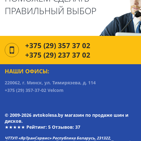
ПРАВИЛЬНЫЙ ВЫБОР
+375 (29) 357 37 02
+375 (29) 237 37 02
НАШИ ОФИСЫ:
220062, г. Минск, ул. Тимирязева, д. 114
+375 (29) 357-37-02 Velcom
© 2009-2026 avtokolesa.by магазин по продаже шин и
дисков.
★★★★★ Рейтинг:
5
Отзывов: 37
ЧТТУП «ЯрТранСервис» Республика Беларусь, 231322,