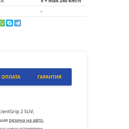
и:
V = max 240 km/h
-
ОПЛАТА
ГАРАНТИЯ
cientGrip 2 SUV,
чшая
резина на авто
,
дну шину размером