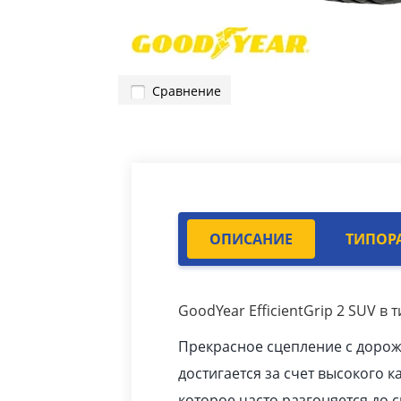
Сравнение
ОПИСАНИЕ
ТИПОР
GoodYear EfficientGrip 2 SUV в
Прекрасное сцепление с доро
достигается за счет высокого ка
которое часто разгоняется до с