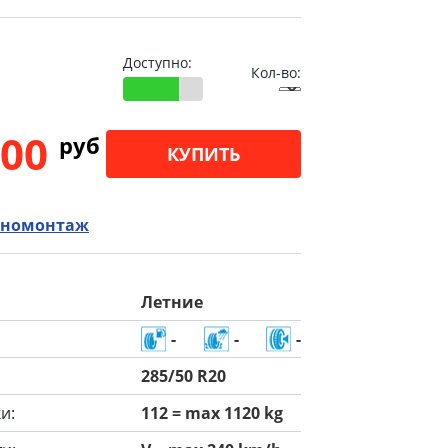
Доступно:
Кол-во:
.00
pуб
КУПИТЬ
номонтаж
Летние
-
-
-
285/50 R20
и:
112 = max 1120 kg