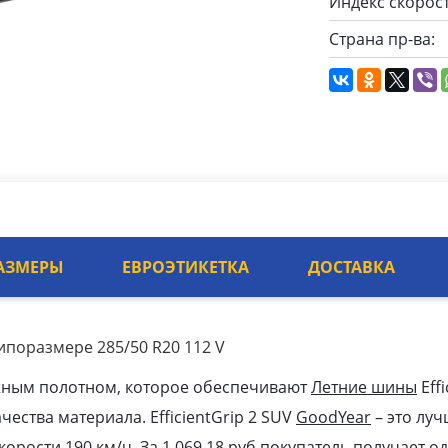
Индекс скорост
Страна пр-ва:
АЗМЕРЫ
ЕВРОЭТИКЕТКА
ДОСТАВКА
 типоразмере 285/50 R20 112 V
жным полотном, которое обеспечивают
Летние шины
Effi
чества материала. EfficientGrip 2 SUV
GoodYear
– это лу
корости 190 км/ч. За 1 069.18
pуб
покупатель получает о