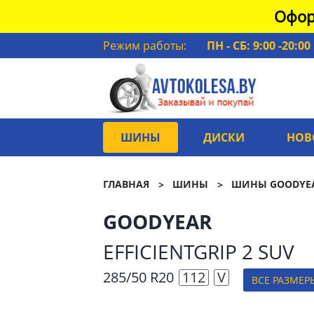
Офор
Режим работы:
ПН - СБ: 9:00 -20:00
ШИНЫ
ДИСКИ
НОВ
ГЛАВНАЯ
ШИНЫ
ШИНЫ GOODYE
GOODYEAR
EFFICIENTGRIP 2 SUV
285/50 R20
112
V
ВСЕ РАЗМЕР