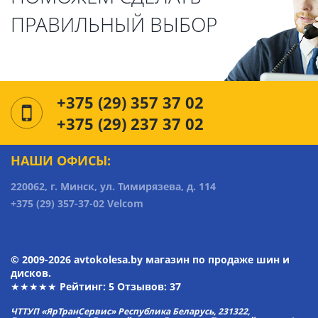
ПРАВИЛЬНЫЙ ВЫБОР
+375 (29) 357 37 02
+375 (29) 237 37 02
НАШИ ОФИСЫ:
220062, г. Минск, ул. Тимирязева, д. 114
+375 (29) 357-37-02 Velcom
© 2009-2026 avtokolesa.by магазин по продаже шин и
дисков.
★★★★★ Рейтинг:
5
Отзывов: 37
ЧТТУП «ЯрТранСервис» Республика Беларусь, 231322,