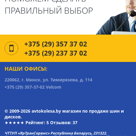
ПРАВИЛЬНЫЙ ВЫБОР
+375 (29) 357 37 02
+375 (29) 237 37 02
НАШИ ОФИСЫ:
220062, г. Минск, ул. Тимирязева, д. 114
+375 (29) 357-37-02 Velcom
© 2009-2026 avtokolesa.by магазин по продаже шин и
дисков.
★★★★★ Рейтинг:
5
Отзывов: 37
ЧТТУП «ЯрТранСервис» Республика Беларусь, 231322,