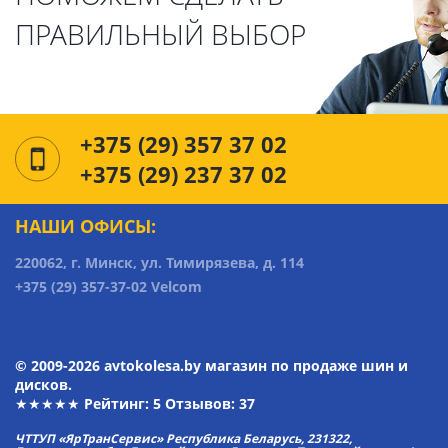
ПРАВИЛЬНЫЙ ВЫБОР
+375 (29) 357 37 02
+375 (29) 237 37 02
НАШИ ОФИСЫ:
220062, г. Минск, ул. Тимирязева, д. 114
+375 (29) 357-37-02 Velcom
© 2009-2026 avtokolesa.by магазин по продаже шин и
дисков.
★★★★★ Рейтинг:
5
Отзывов: 37
ЧТТУП «ЯрТранСервис» Республика Беларусь, 231322,