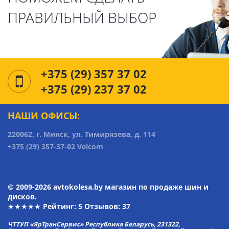
ПРАВИЛЬНЫЙ ВЫБОР
+375 (29) 357 37 02
+375 (29) 237 37 02
НАШИ ОФИСЫ:
220062, г. Минск, ул. Тимирязева, д. 114
+375 (29) 357-37-02 Velcom
© 2009-2026 avtokolesa.by магазин по продаже шин и
дисков.
★★★★★ Рейтинг:
5
Отзывов: 37
ЧТТУП «ЯрТранСервис» Республика Беларусь, 231322,