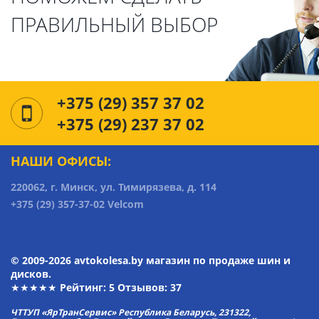
ПРАВИЛЬНЫЙ ВЫБОР
+375 (29) 357 37 02
+375 (29) 237 37 02
НАШИ ОФИСЫ:
220062, г. Минск, ул. Тимирязева, д. 114
+375 (29) 357-37-02 Velcom
© 2009-2026 avtokolesa.by магазин по продаже шин и
дисков.
★★★★★ Рейтинг:
5
Отзывов: 37
ЧТТУП «ЯрТранСервис» Республика Беларусь, 231322,