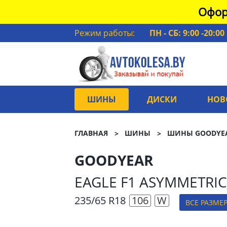
Офор
Режим работы:
ПН - СБ: 9:00 -20:00
ШИНЫ
ДИСКИ
НОВ
ГЛАВНАЯ
ШИНЫ
ШИНЫ GOODYE
GOODYEAR
EAGLE F1 ASYMMETRIC
235/65 R18
106
W
ВСЕ РАЗМЕ