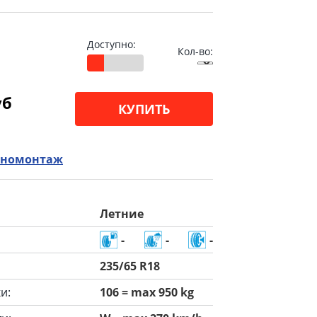
Доступно:
Кол-во:
уб
КУПИТЬ
номонтаж
Летние
-
-
-
235/65 R18
и:
106 = max 950 kg