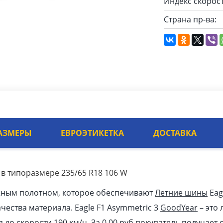
Индекс скорост
Страна пр-ва:
АЗМЕРЫ
ЕВРОЭТИКЕТКА
ДОСТАВКА
 в типоразмере 235/65 R18 106 W
жным полотном, которое обеспечивают
Летние шины
Eag
ачества материала. Eagle F1 Asymmetric 3
GoodYear
– это
я до скорости 190 км/ч. За 0.00
pуб
покупатель получает 