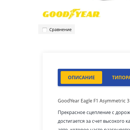
Сравнение
ОПИСАНИЕ
ТИПОР
GoodYear Eagle F1 Asymmetric 3
Прекрасное сцепление с доро
достигается за счет высокого к
авто
, которое часто разгоняетс