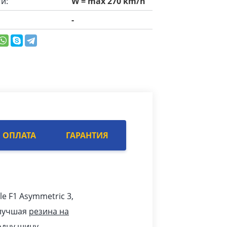
и:
W = max 270 km/h
-
ОПЛАТА
ГАРАНТИЯ
le F1 Asymmetric 3,
 лучшая
резина на
одну шину