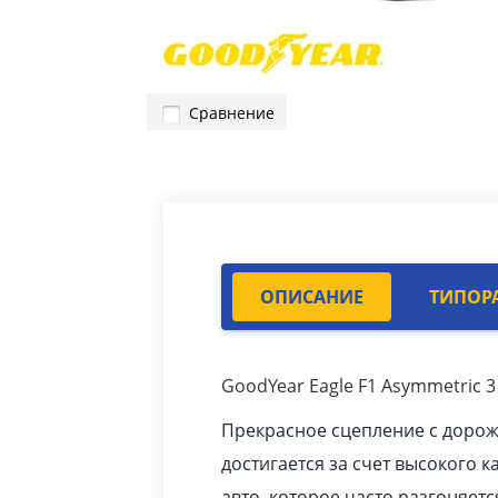
Сравнение
ОПИСАНИЕ
ТИПОР
GoodYear Eagle F1 Asymmetric 3
Прекрасное сцепление с доро
достигается за счет высокого к
авто
, которое часто разгоняетс