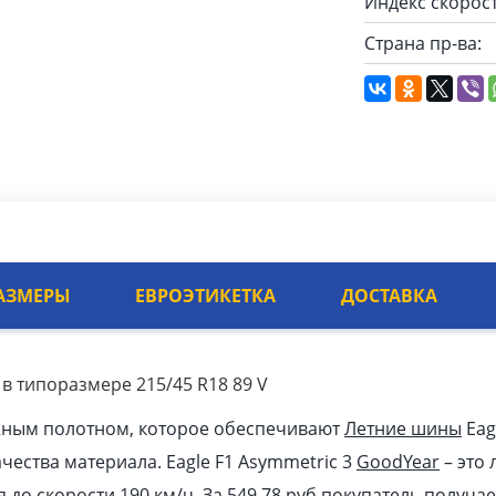
Индекс скорост
Страна пр-ва:
АЗМЕРЫ
ЕВРОЭТИКЕТКА
ДОСТАВКА
 в типоразмере 215/45 R18 89 V
жным полотном, которое обеспечивают
Летние шины
Eag
ачества материала. Eagle F1 Asymmetric 3
GoodYear
– это
я до скорости 190 км/ч. За 549.78
pуб
покупатель получае