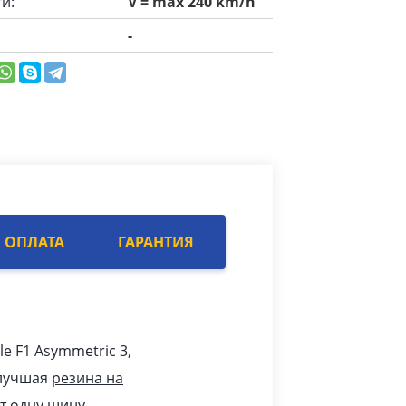
и:
V = max 240 km/h
-
ОПЛАТА
ГАРАНТИЯ
le F1 Asymmetric 3,
 лучшая
резина на
т одну шину