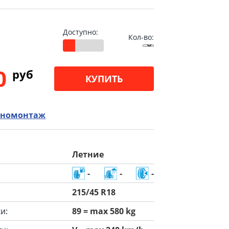
Доступно:
Кол-во:
00
pуб
КУПИТЬ
номонтаж
Летние
-
-
-
215/45 R18
и:
89 = max 580 kg