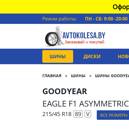
Офор
Режим работы:
ПН - СБ: 9:00 -20:00
ШИНЫ
ДИСКИ
НОВ
ГЛАВНАЯ
ШИНЫ
ШИНЫ GOODYE
GOODYEAR
EAGLE F1 ASYMMETRIC
215/45 R18
89
V
ВСЕ РАЗМЕРЫ