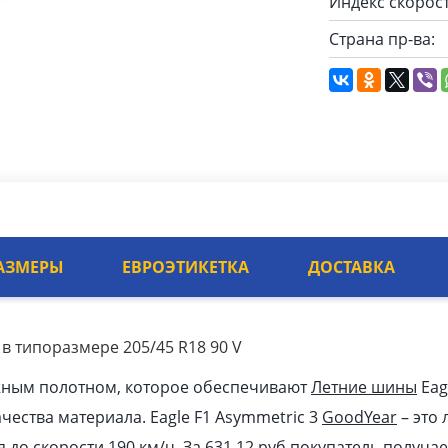
Индекс скорост
Страна пр-ва:
АЗМЕРЫ
ЕВРОЭТИКЕТКА
ДОСТАВКА
 в типоразмере 205/45 R18 90 V
жным полотном, которое обеспечивают
Летние шины
Eag
ачества материала. Eagle F1 Asymmetric 3
GoodYear
– это
я до скорости 190 км/ч. За 631.12
pуб
покупатель получае