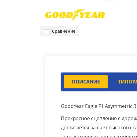
Сравнение
ОПИСАНИЕ
ТИПОР
GoodYear Eagle F1 Asymmetric 3
Прекрасное сцепление с доро
достигается за счет высокого к
авто
, которое часто разгоняетс