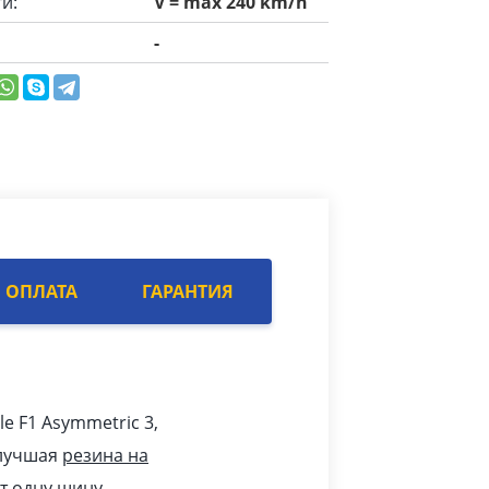
и:
V = max 240 km/h
-
ОПЛАТА
ГАРАНТИЯ
le F1 Asymmetric 3,
 лучшая
резина на
т одну шину