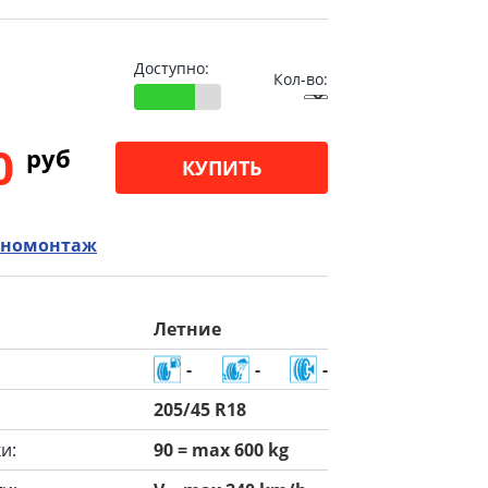
Доступно:
Кол-во:
00
pуб
КУПИТЬ
номонтаж
Летние
-
-
-
205/45 R18
и:
90 = max 600 kg