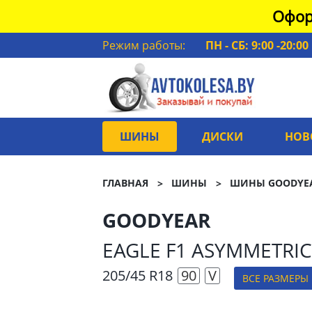
Офор
Режим работы:
ПН - СБ: 9:00 -20:00
ШИНЫ
ДИСКИ
НОВ
ГЛАВНАЯ
ШИНЫ
ШИНЫ GOODYE
GOODYEAR
EAGLE F1 ASYMMETRIC
205/45 R18
90
V
ВСЕ РАЗМЕРЫ