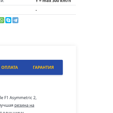
и:
Y = max 300 km/h
-
ОПЛАТА
ГАРАНТИЯ
le F1 Asymmetric 2,
 лучшая
резина на
т одну шину