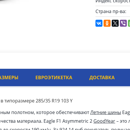
Индекс скорост
Страна пр-ва:
АЗМЕРЫ
ЕВРОЭТИКЕТКА
ДОСТАВКА
 в типоразмере 285/35 R19 103 Y
жным полотном, которое обеспечивают
Летние шины
Eag
ачества материала. Eagle F1 Asymmetric 2
GoodYear
– это
я до скорости 190 км/ч. За 924.14
pуб
покупатель получае