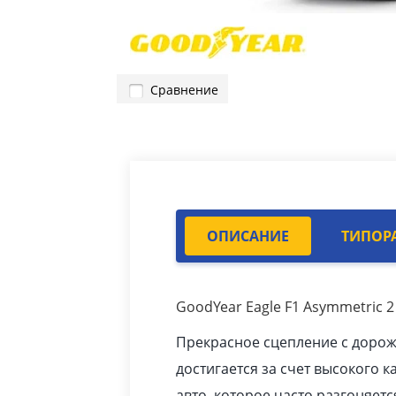
Сравнение
ОПИСАНИЕ
ТИПОР
GoodYear Eagle F1 Asymmetric 2
Прекрасное сцепление с доро
достигается за счет высокого к
авто
, которое часто разгоняетс