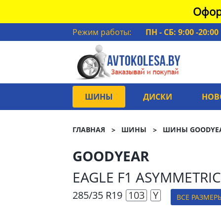
Офор
Режим работы:
ПН - СБ: 9:00 -20:00
ШИНЫ
ДИСКИ
НОВ
ГЛАВНАЯ
ШИНЫ
ШИНЫ GOODYE
GOODYEAR
EAGLE F1 ASYMMETRIC
285/35 R19
103
Y
ВСЕ РАЗМЕР