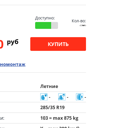
Доступно:
Кол-во:
00
pуб
КУПИТЬ
номонтаж
Летние
-
-
-
285/35 R19
и:
103 = max 875 kg