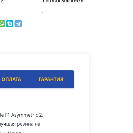
и:
Y = max 300 km/h
-
ОПЛАТА
ГАРАНТИЯ
le F1 Asymmetric 2,
 лучшая
резина на
одну шину