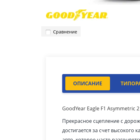
Сравнение
ОПИСАНИЕ
ТИПОР
GoodYear Eagle F1 Asymmetric 2
Прекрасное сцепление с доро
достигается за счет высокого к
авто
, которое часто разгоняетс