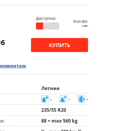
Доступно:
Кол-во:
уб
КУПИТЬ
номонтаж
Летние
-
-
-
235/55 R20
и:
88 = max 560 kg