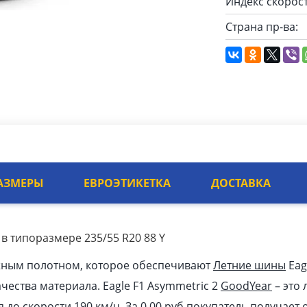
Индекс скорост
Страна пр-ва:
АЗМЕРЫ
ЕВРОЭТИКЕТКА
ДОСТАВКА
 в типоразмере 235/55 R20 88 Y
жным полотном, которое обеспечивают
Летние шины
Eag
ачества материала. Eagle F1 Asymmetric 2
GoodYear
– это
я до скорости 190 км/ч. За 0.00
pуб
покупатель получает 