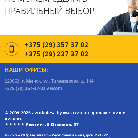
ПРАВИЛЬНЫЙ ВЫБОР
+375 (29) 357 37 02
+375 (29) 237 37 02
НАШИ ОФИСЫ:
220062, г. Минск, ул. Тимирязева, д. 114
+375 (29) 357-37-02 Velcom
© 2009-2026 avtokolesa.by магазин по продаже шин и
дисков.
★★★★★ Рейтинг:
5
Отзывов: 37
ЧТТУП «ЯрТранСервис» Республика Беларусь, 231322,