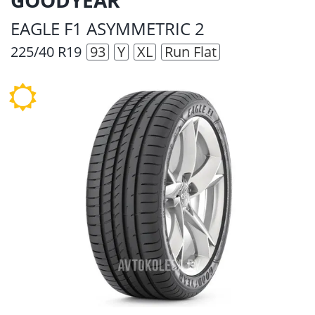
EAGLE F1 ASYMMETRIC 2
225/40 R19
93
Y
XL
Run Flat