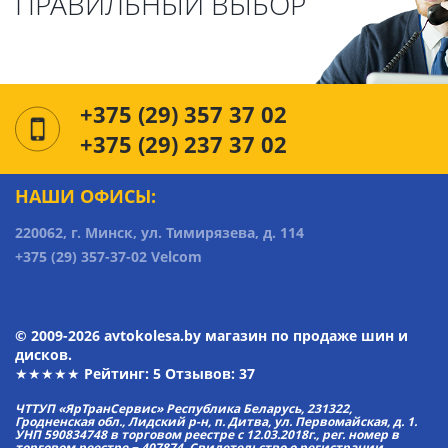
ПРАВИЛЬНЫЙ ВЫБОР
+375 (29) 357 37 02
+375 (29) 237 37 02
НАШИ ОФИСЫ:
220062, г. Минск, ул. Тимирязева, д. 114
+375 (29) 357-37-02 Velcom
© 2009-2026 avtokolesa.by магазин по продаже шин и
дисков.
★★★★★ Рейтинг:
5
Отзывов: 37
ЧТТУП «ЯрТранСервис» Республика Беларусь, 231322,
Гродненская обл., Лидский р-н, п. Дитва, ул. Первомайская, д. 1.
УНП 590834748 в торговом реестре с 12.03.2018г., рег. номер в
торговом реестре − 407874. Свидетельство о регистрации