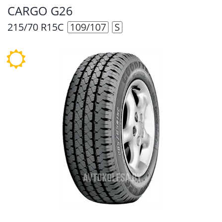
CARGO G26
215/70 R15C
109/107
S