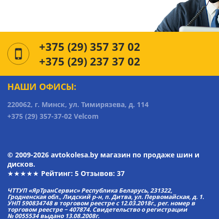
+375 (29) 357 37 02
+375 (29) 237 37 02
НАШИ ОФИСЫ:
220062, г. Минск, ул. Тимирязева, д. 114
+375 (29) 357-37-02 Velcom
© 2009-2026 avtokolesa.by магазин по продаже шин и
дисков.
★★★★★ Рейтинг:
5
Отзывов: 37
ЧТТУП «ЯрТранСервис» Республика Беларусь, 231322,
Гродненская обл., Лидский р-н, п. Дитва, ул. Первомайская, д. 1.
УНП 590834748 в торговом реестре с 12.03.2018г., рег. номер в
торговом реестре − 407874. Свидетельство о регистрации
№ 0055534 выдано 13.08.2008г.