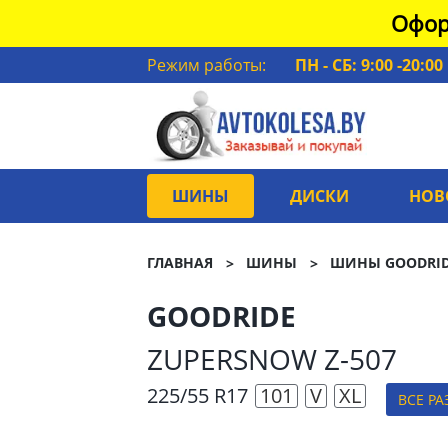
Офор
Режим работы:
ПН - СБ: 9:00 -20:00
ШИНЫ
ДИСКИ
НОВ
ГЛАВНАЯ
ШИНЫ
ШИНЫ GOODRI
GOODRIDE
ZUPERSNOW Z-507
225/55 R17
101
V
XL
ВСЕ Р