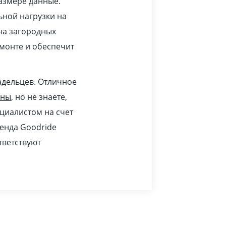
азмере данные.
ьной нагрузки на
 на загородных
монте и обеспечит
адельцев. Отличное
ины
, но не знаете,
циалистом на счет
ренда Goodride
тветствуют