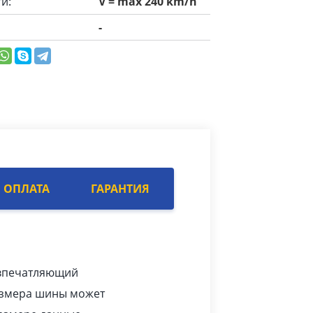
и:
V = max 240 km/h
-
ОПЛАТА
ГАРАНТИЯ
, впечатляющий
размера шины может