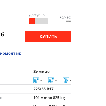
Доступно:
Кол-во:
уб
КУПИТЬ
номонтаж
Зимние
-
-
-
225/55 R17
и:
101 = max 825 kg