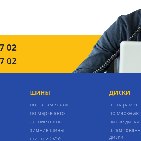
7 02
7 02
ШИНЫ
ДИСКИ
по параметрам
по парамет
по марке авто
по марке ав
летние шины
литые диски
зимние шины
штампованн
диски
шины 205/55