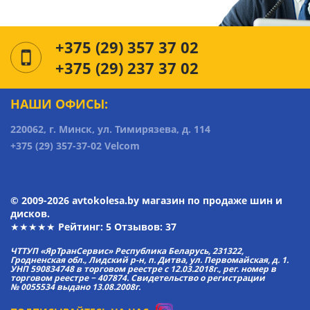
+375 (29) 357 37 02
+375 (29) 237 37 02
НАШИ ОФИСЫ:
220062, г. Минск, ул. Тимирязева, д. 114
+375 (29) 357-37-02 Velcom
© 2009-2026 avtokolesa.by магазин по продаже шин и
дисков.
★★★★★ Рейтинг:
5
Отзывов: 37
ЧТТУП «ЯрТранСервис» Республика Беларусь, 231322,
Гродненская обл., Лидский р-н, п. Дитва, ул. Первомайская, д. 1.
УНП 590834748 в торговом реестре с 12.03.2018г., рег. номер в
торговом реестре − 407874. Свидетельство о регистрации
№ 0055534 выдано 13.08.2008г.