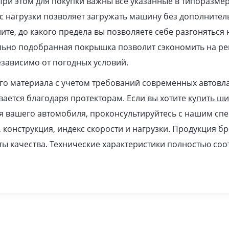
При этом для покупки важны все указанные в типоразме
 нагрузки позволяет загружать машину без дополнител
ите, до какого предела вы позволяете себе разгоняться
ильно подобранная покрышка позволит сэкономить на ре
зависимо от погодных условий.
ого материала с учетом требований современных автовл
ается благодаря протекторам. Если вы хотите
купить ш
я вашего автомобиля, проконсультируйтесь с нашим спе
, конструкция, индекс скорости и нагрузки. Продукция б
ы качества. Технические характеристики полностью соо