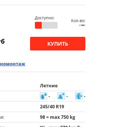
Доступно:
Кол-во:
уб
КУПИТЬ
номонтаж
Летние
-
-
-
245/40 R19
и:
98 = max 750 kg