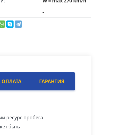
и:
W = max 270 km/h
-
ОПЛАТА
ГАРАНТИЯ
ий ресурс пробега
жет быть