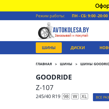
Офор
Режим работы:
ПН - СБ: 9:00 -20:00
ШИНЫ
ДИСКИ
НОВ
ГЛАВНАЯ
ШИНЫ
ШИНЫ GOODRI
GOODRIDE
Z-107
245/40 R19
98
W
XL
ВСЕ РА