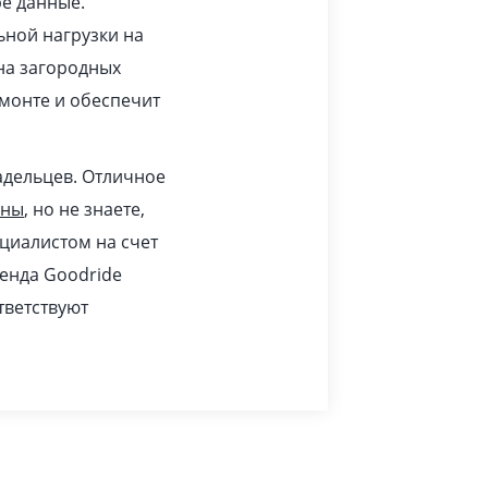
ре данные.
ьной нагрузки на
 на загородных
монте и обеспечит
адельцев. Отличное
ины
, но не знаете,
циалистом на счет
ренда Goodride
тветствуют