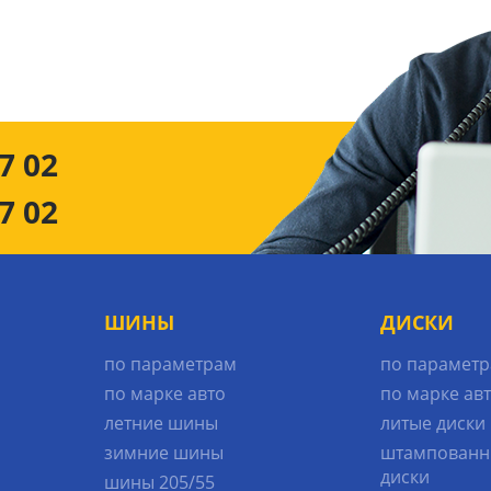
7 02
7 02
ШИНЫ
ДИСКИ
по параметрам
по парамет
по марке авто
по марке ав
летние шины
литые диски
зимние шины
штампованн
диски
шины 205/55