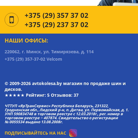
+375 (29) 357 37 02
+375 (29) 237 37 02
НАШИ ОФИСЫ:
220062, г. Минск, ул. Тимирязева, д. 114
+375 (29) 357-37-02 Velcom
© 2009-2026 avtokolesa.by магазин по продаже шин и
дисков.
★★★★★ Рейтинг:
5
Отзывов: 37
ЧТТУП «ЯрТранСервис» Республика Беларусь, 231322,
Гродненская обл., Лидский р-н, п. Дитва, ул. Первомайская, д. 1.
УНП 590834748 в торговом реестре с 12.03.2018г., рег. номер в
торговом реестре − 407874. Свидетельство о регистрации
№ 0055534 выдано 13.08.2008г.
ПОДПИСЫВАЙТЕСЬ НА НАС