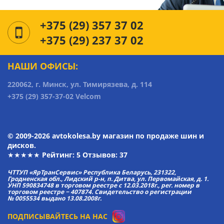
+375 (29) 357 37 02
+375 (29) 237 37 02
НАШИ ОФИСЫ:
220062, г. Минск, ул. Тимирязева, д. 114
+375 (29) 357-37-02 Velcom
© 2009-2026 avtokolesa.by магазин по продаже шин и
дисков.
★★★★★ Рейтинг:
5
Отзывов: 37
ЧТТУП «ЯрТранСервис» Республика Беларусь, 231322,
Гродненская обл., Лидский р-н, п. Дитва, ул. Первомайская, д. 1.
УНП 590834748 в торговом реестре с 12.03.2018г., рег. номер в
торговом реестре − 407874. Свидетельство о регистрации
№ 0055534 выдано 13.08.2008г.
ПОДПИСЫВАЙТЕСЬ НА НАС