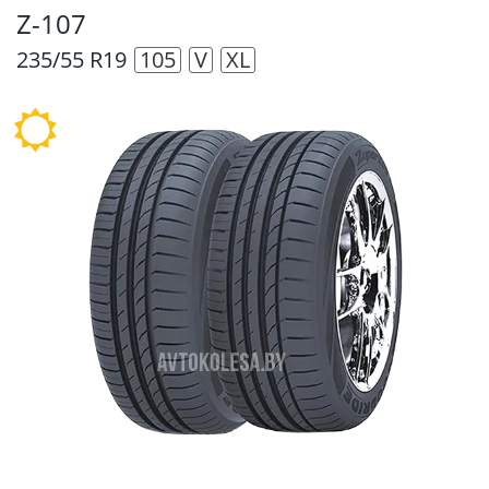
Z-107
235/55 R19
105
V
XL