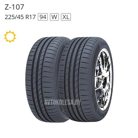
Z-107
225/45 R17
94
W
XL