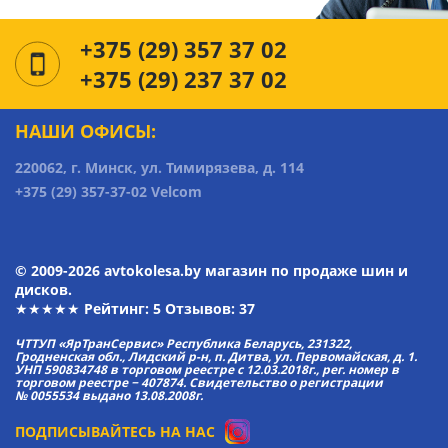
+375 (29) 357 37 02
+375 (29) 237 37 02
НАШИ ОФИСЫ:
220062, г. Минск, ул. Тимирязева, д. 114
+375 (29) 357-37-02 Velcom
© 2009-2026 avtokolesa.by магазин по продаже шин и
дисков.
★★★★★ Рейтинг:
5
Отзывов: 37
ЧТТУП «ЯрТранСервис» Республика Беларусь, 231322,
Гродненская обл., Лидский р-н, п. Дитва, ул. Первомайская, д. 1.
УНП 590834748 в торговом реестре с 12.03.2018г., рег. номер в
торговом реестре − 407874. Свидетельство о регистрации
№ 0055534 выдано 13.08.2008г.
ПОДПИСЫВАЙТЕСЬ НА НАС