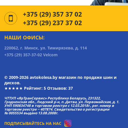
+375 (29) 357 37 02
+375 (29) 237 37 02
НАШИ ОФИСЫ:
220062, г. Минск, ул. Тимирязева, д. 114
+375 (29) 357-37-02 Velcom
© 2009-2026 avtokolesa.by магазин по продаже шин и
дисков.
★★★★★ Рейтинг:
5
Отзывов: 37
ЧТТУП «ЯрТранСервис» Республика Беларусь, 231322,
Гродненская обл., Лидский р-н, п. Дитва, ул. Первомайская, д. 1.
УНП 590834748 в торговом реестре с 12.03.2018г., рег. номер в
торговом реестре − 407874. Свидетельство о регистрации
№ 0055534 выдано 13.08.2008г.
ПОДПИСЫВАЙТЕСЬ НА НАС