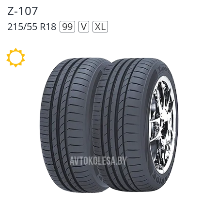
Z-107
215/55 R18
99
V
XL