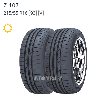
Z-107
215/55 R16
93
V