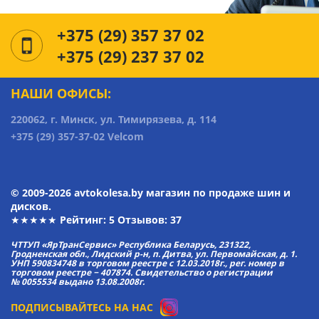
+375 (29) 357 37 02
+375 (29) 237 37 02
НАШИ ОФИСЫ:
220062, г. Минск, ул. Тимирязева, д. 114
+375 (29) 357-37-02 Velcom
© 2009-2026 avtokolesa.by магазин по продаже шин и
дисков.
★★★★★ Рейтинг:
5
Отзывов: 37
ЧТТУП «ЯрТранСервис» Республика Беларусь, 231322,
Гродненская обл., Лидский р-н, п. Дитва, ул. Первомайская, д. 1.
УНП 590834748 в торговом реестре с 12.03.2018г., рег. номер в
торговом реестре − 407874. Свидетельство о регистрации
№ 0055534 выдано 13.08.2008г.
ПОДПИСЫВАЙТЕСЬ НА НАС