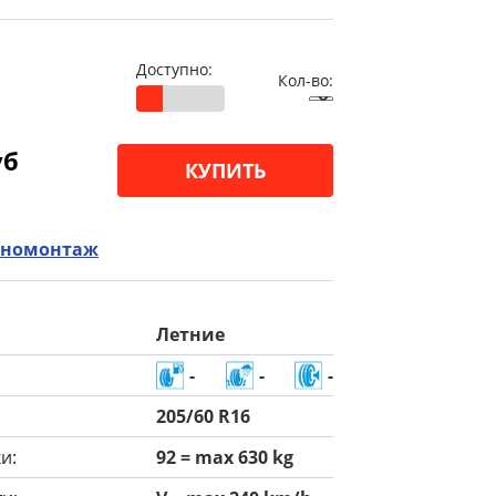
Доступно:
Кол-во:
уб
КУПИТЬ
номонтаж
Летние
-
-
-
205/60 R16
и:
92 = max 630 kg