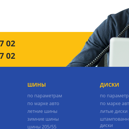
7 02
7 02
ШИНЫ
ДИСКИ
по параметрам
по парамет
по марке авто
по марке ав
летние шины
литые диски
зимние шины
штампованн
диски
шины 205/55