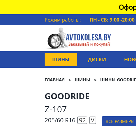
Офор
Режим работы:
ПН - СБ: 9:00 -20:00
ШИНЫ
ДИСКИ
НОВ
ГЛАВНАЯ
ШИНЫ
ШИНЫ GOODRI
GOODRIDE
Z-107
205/60 R16
92
V
ВСЕ РАЗМЕРЫ