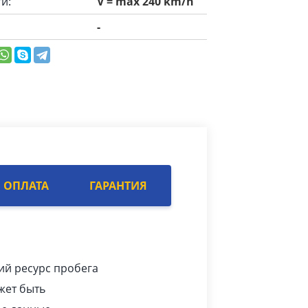
и:
V = max 240 km/h
-
ОПЛАТА
ГАРАНТИЯ
ий ресурс пробега
жет быть