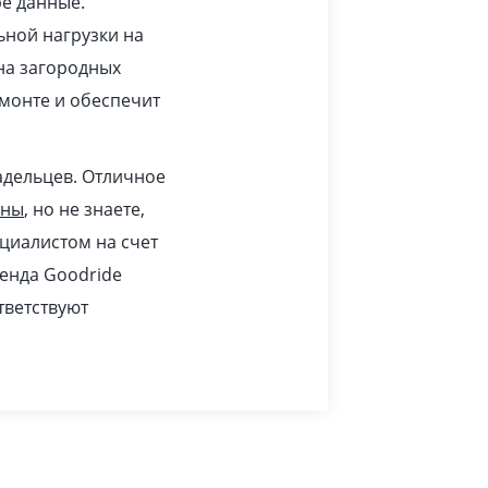
ре данные.
ьной нагрузки на
 на загородных
монте и обеспечит
адельцев. Отличное
ины
, но не знаете,
циалистом на счет
ренда Goodride
тветствуют