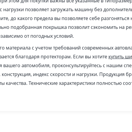
При этом для покупки важны все указанные в типоразме
 нагрузки позволяет загружать машину без дополнител
ите, до какого предела вы позволяете себе разгоняться
ильно подобранная покрышка позволит сэкономить на ре
зависимо от погодных условий.
ого материала с учетом требований современных автовл
ается благодаря протекторам. Если вы хотите
купить ш
я вашего автомобиля, проконсультируйтесь с нашим спе
, конструкция, индекс скорости и нагрузки. Продукция б
ы качества. Технические характеристики полностью соо