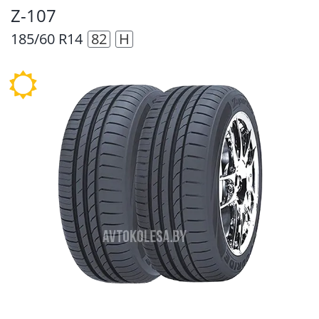
Z-107
185/60 R14
82
H