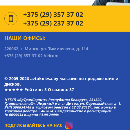
+375 (29) 357 37 02
+375 (29) 237 37 02
НАШИ ОФИСЫ:
220062, г. Минск, ул. Тимирязева, д. 114
+375 (29) 357-37-02 Velcom
© 2009-2026 avtokolesa.by магазин по продаже шин и
дисков.
★★★★★ Рейтинг:
5
Отзывов: 37
ЧТТУП «ЯрТранСервис» Республика Беларусь, 231322,
Гродненская обл., Лидский р-н, п. Дитва, ул. Первомайская, д. 1.
УНП 590834748 в торговом реестре с 12.03.2018г., рег. номер в
торговом реестре − 407874. Свидетельство о регистрации
№ 0055534 выдано 13.08.2008г.
ПОДПИСЫВАЙТЕСЬ НА НАС