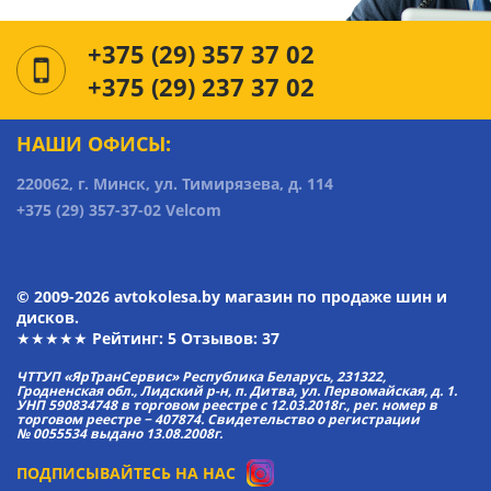
+375 (29) 357 37 02
+375 (29) 237 37 02
НАШИ ОФИСЫ:
220062, г. Минск, ул. Тимирязева, д. 114
+375 (29) 357-37-02 Velcom
© 2009-2026 avtokolesa.by магазин по продаже шин и
дисков.
★★★★★ Рейтинг:
5
Отзывов: 37
ЧТТУП «ЯрТранСервис» Республика Беларусь, 231322,
Гродненская обл., Лидский р-н, п. Дитва, ул. Первомайская, д. 1.
УНП 590834748 в торговом реестре с 12.03.2018г., рег. номер в
торговом реестре − 407874. Свидетельство о регистрации
№ 0055534 выдано 13.08.2008г.
ПОДПИСЫВАЙТЕСЬ НА НАС