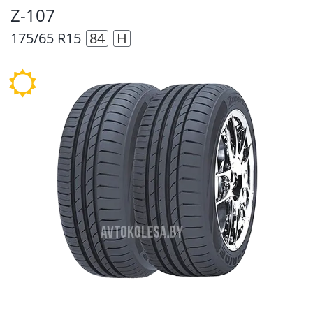
Z-107
175/65 R15
84
H