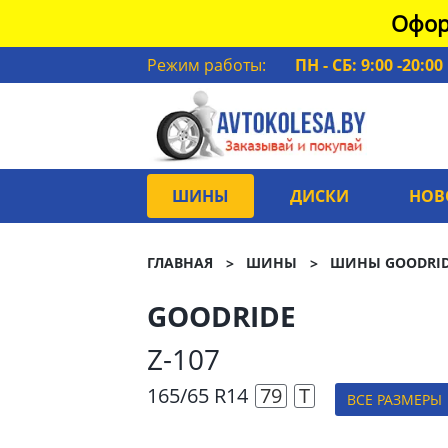
Офор
Режим работы:
ПН - СБ: 9:00 -20:00
ШИНЫ
ДИСКИ
НОВ
ГЛАВНАЯ
ШИНЫ
ШИНЫ GOODRI
GOODRIDE
Z-107
165/65 R14
79
T
ВСЕ РАЗМЕРЫ