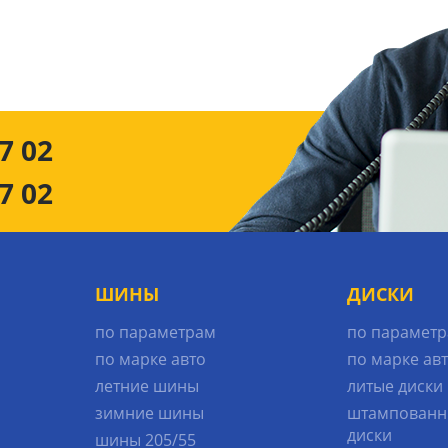
7 02
7 02
ШИНЫ
ДИСКИ
по параметрам
по парамет
по марке авто
по марке ав
летние шины
литые диски
зимние шины
штампованн
диски
шины 205/55