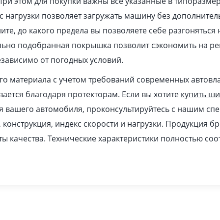
При этом для покупки важны все указанные в типоразме
 нагрузки позволяет загружать машину без дополнител
ите, до какого предела вы позволяете себе разгоняться
ильно подобранная покрышка позволит сэкономить на ре
зависимо от погодных условий.
ого материала с учетом требований современных автовл
ается благодаря протекторам. Если вы хотите
купить ш
я вашего автомобиля, проконсультируйтесь с нашим спе
, конструкция, индекс скорости и нагрузки. Продукция б
ы качества. Технические характеристики полностью соо