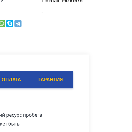
и:
T = max 190 km/h
-
ОПЛАТА
ГАРАНТИЯ
ий ресурс пробега
жет быть