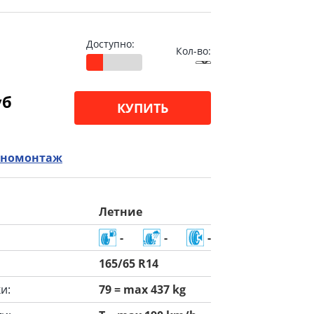
Доступно:
Кол-во:
уб
КУПИТЬ
номонтаж
Летние
-
-
-
165/65 R14
и:
79 = max 437 kg