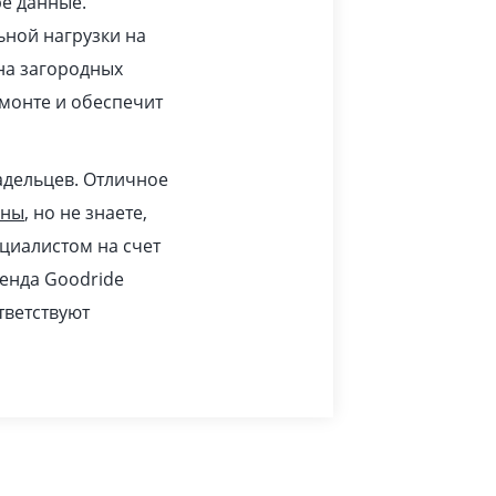
ре данные.
ьной нагрузки на
 на загородных
монте и обеспечит
адельцев. Отличное
ины
, но не знаете,
циалистом на счет
ренда Goodride
тветствуют