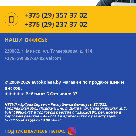
+375 (29) 357 37 02
+375 (29) 237 37 02
НАШИ ОФИСЫ:
220062, г. Минск, ул. Тимирязева, д. 114
+375 (29) 357-37-02 Velcom
© 2009-2026 avtokolesa.by магазин по продаже шин и
дисков.
★★★★★ Рейтинг:
5
Отзывов: 37
ЧТТУП «ЯрТранСервис» Республика Беларусь, 231322,
Гродненская обл., Лидский р-н, п. Дитва, ул. Первомайская, д. 1.
УНП 590834748 в торговом реестре с 12.03.2018г., рег. номер в
торговом реестре − 407874. Свидетельство о регистрации
№ 0055534 выдано 13.08.2008г.
ПОДПИСЫВАЙТЕСЬ НА НАС