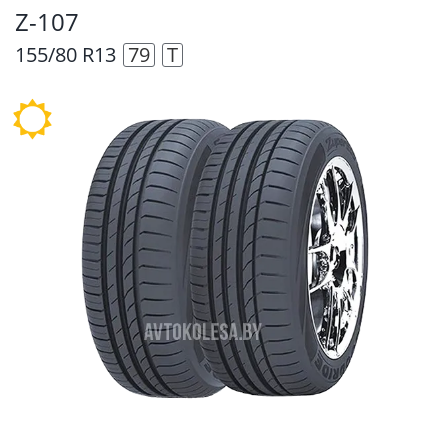
Z-107
155/80 R13
79
T