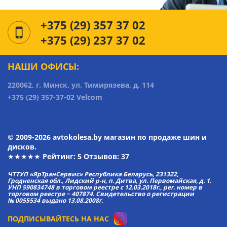
+375 (29) 357 37 02
+375 (29) 237 37 02
НАШИ ОФИСЫ:
220062, г. Минск, ул. Тимирязева, д. 114
+375 (29) 357-37-02 Velcom
© 2009-2026 avtokolesa.by магазин по продаже шин и
дисков.
★★★★★ Рейтинг:
5
Отзывов: 37
ЧТТУП «ЯрТранСервис» Республика Беларусь, 231322,
Гродненская обл., Лидский р-н, п. Дитва, ул. Первомайская, д. 1.
УНП 590834748 в торговом реестре с 12.03.2018г., рег. номер в
торговом реестре − 407874. Свидетельство о регистрации
№ 0055534 выдано 13.08.2008г.
ПОДПИСЫВАЙТЕСЬ НА НАС