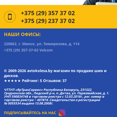
+375 (29) 357 37 02
+375 (29) 237 37 02
НАШИ ОФИСЫ:
220062, г. Минск, ул. Тимирязева, д. 114
+375 (29) 357-37-02 Velcom
© 2009-2026 avtokolesa.by магазин по продаже шин и
дисков.
★★★★★ Рейтинг:
5
Отзывов: 37
ЧТТУП «ЯрТранСервис» Республика Беларусь, 231322,
Гродненская обл., Лидский р-н, п. Дитва, ул. Первомайская, д. 1.
УНП 590834748 в торговом реестре с 12.03.2018г., рег. номер в
торговом реестре − 407874. Свидетельство о регистрации
№ 0055534 выдано 13.08.2008г.
ПОДПИСЫВАЙТЕСЬ НА НАС