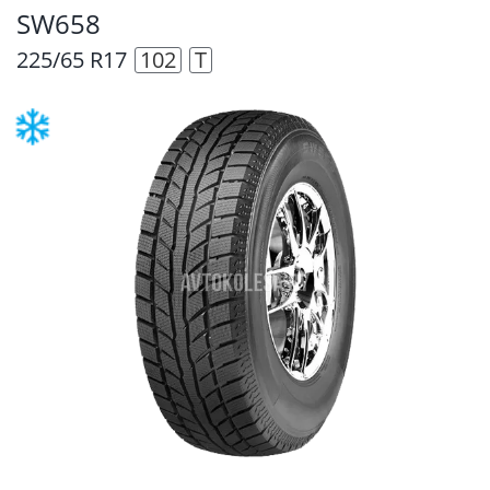
SW658
225/65 R17
102
T