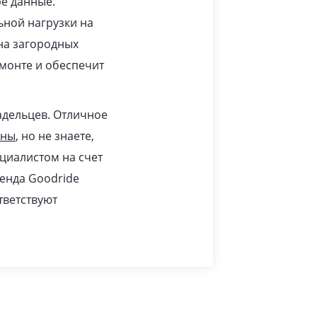
ре данные.
ьной нагрузки на
 на загородных
монте и обеспечит
адельцев. Отличное
ины
, но не знаете,
циалистом на счет
ренда Goodride
тветствуют