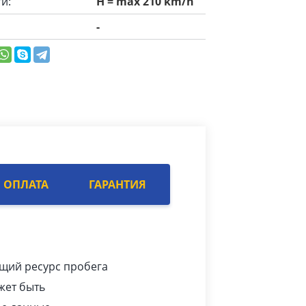
и:
H = max 210 km/h
-
ОПЛАТА
ГАРАНТИЯ
ющий ресурс пробега
жет быть