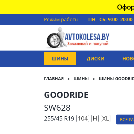
Офор
Режим работы:
ПН - СБ: 9:00 -20:00
ШИНЫ
ДИСКИ
НОВ
ГЛАВНАЯ
ШИНЫ
ШИНЫ GOODRI
GOODRIDE
SW628
255/45 R19
104
H
XL
ВСЕ Р