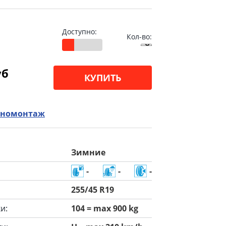
Доступно:
Кол-во:
уб
КУПИТЬ
номонтаж
Зимние
-
-
-
255/45 R19
и:
104 = max 900 kg