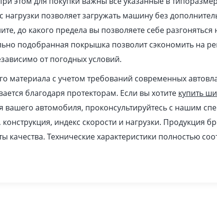
При этом для покупки важны все указанные в типоразме
 нагрузки позволяет загружать машину без дополнител
ите, до какого предела вы позволяете себе разгоняться
ильно подобранная покрышка позволит сэкономить на ре
зависимо от погодных условий.
ого материала с учетом требований современных автовл
ается благодаря протекторам. Если вы хотите
купить ш
я вашего автомобиля, проконсультируйтесь с нашим спе
, конструкция, индекс скорости и нагрузки. Продукция б
ы качества. Технические характеристики полностью соо