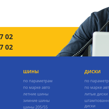
7 02
7 02
ШИНЫ
ДИСКИ
по параметрам
по парамет
по марке авто
по марке ав
летние шины
литые диски
зимние шины
штампованн
диски
шины 205/55