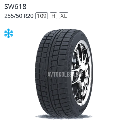
SW618
255/50 R20
109
H
XL