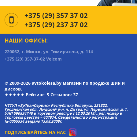
+375 (29) 357 37 02
+375 (29) 237 37 02
НАШИ ОФИСЫ:
220062, г. Минск, ул. Тимирязева, д. 114
+375 (29) 357-37-02 Velcom
© 2009-2026 avtokolesa.by магазин по продаже шин и
дисков.
★★★★★ Рейтинг:
5
Отзывов: 37
ЧТТУП «ЯрТранСервис» Республика Беларусь, 231322,
Гродненская обл., Лидский р-н, п. Дитва, ул. Первомайская, д. 1.
УНП 590834748 в торговом реестре с 12.03.2018г., рег. номер в
торговом реестре − 407874. Свидетельство о регистрации
№ 0055534 выдано 13.08.2008г.
ПОДПИСЫВАЙТЕСЬ НА НАС