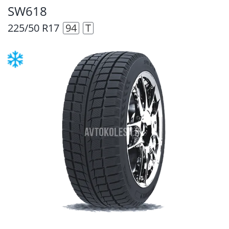
SW618
225/50 R17
94
T