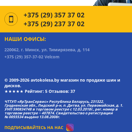
+375 (29) 357 37 02
+375 (29) 237 37 02
НАШИ ОФИСЫ:
220062, г. Минск, ул. Тимирязева, д. 114
+375 (29) 357-37-02 Velcom
© 2009-2026 avtokolesa.by магазин по продаже шин и
дисков.
★★★★★ Рейтинг:
5
Отзывов: 37
ЧТТУП «ЯрТранСервис» Республика Беларусь, 231322,
Гродненская обл., Лидский р-н, п. Дитва, ул. Первомайская, д. 1.
УНП 590834748 в торговом реестре с 12.03.2018г., рег. номер в
торговом реестре − 407874. Свидетельство о регистрации
№ 0055534 выдано 13.08.2008г.
ПОДПИСЫВАЙТЕСЬ НА НАС