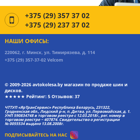
+375 (29) 357 37 02
+375 (29) 237 37 02
НАШИ ОФИСЫ:
220062, г. Минск, ул. Тимирязева, д. 114
+375 (29) 357-37-02 Velcom
© 2009-2026 avtokolesa.by магазин по продаже шин и
дисков.
★★★★★ Рейтинг:
5
Отзывов: 37
ЧТТУП «ЯрТранСервис» Республика Беларусь, 231322,
Гродненская обл., Лидский р-н, п. Дитва, ул. Первомайская, д. 1.
УНП 590834748 в торговом реестре с 12.03.2018г., рег. номер в
торговом реестре − 407874. Свидетельство о регистрации
№ 0055534 выдано 13.08.2008г.
ПОДПИСЫВАЙТЕСЬ НА НАС