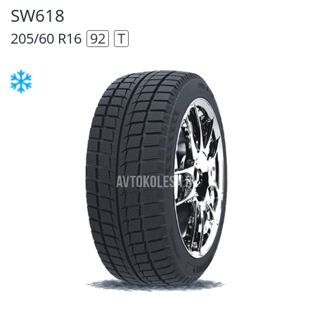
SW618
205/60 R16
92
T