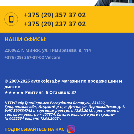
+375 (29) 357 37 02
+375 (29) 237 37 02
НАШИ ОФИСЫ:
220062, г. Минск, ул. Тимирязева, д. 114
+375 (29) 357-37-02 Velcom
© 2009-2026 avtokolesa.by магазин по продаже шин и
дисков.
★★★★★ Рейтинг:
5
Отзывов: 37
ЧТТУП «ЯрТранСервис» Республика Беларусь, 231322,
Гродненская обл., Лидский р-н, п. Дитва, ул. Первомайская, д. 1.
УНП 590834748 в торговом реестре с 12.03.2018г., рег. номер в
торговом реестре − 407874. Свидетельство о регистрации
№ 0055534 выдано 13.08.2008г.
ПОДПИСЫВАЙТЕСЬ НА НАС