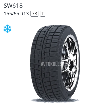
SW618
155/65 R13
73
T