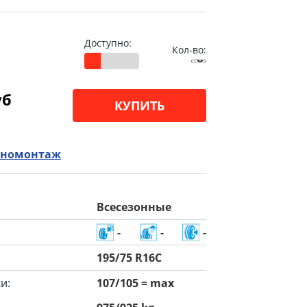
Доступно:
Кол-во:
уб
КУПИТЬ
номонтаж
Всесезонные
-
-
-
195/75 R16C
и:
107/105 = max