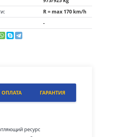
975/925 kg
и:
R = max 170 km/h
-
ОПЛАТА
ГАРАНТИЯ
чатляющий ресурс