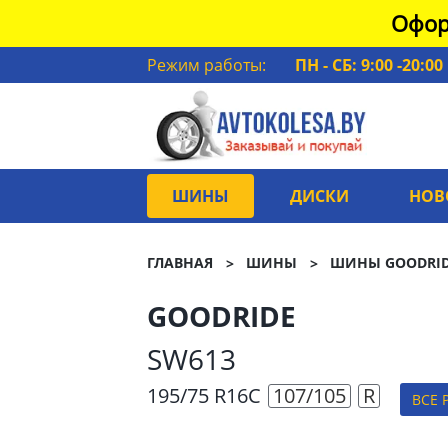
Офор
Режим работы:
ПН - СБ: 9:00 -20:00
ШИНЫ
ДИСКИ
НОВ
ГЛАВНАЯ
ШИНЫ
ШИНЫ GOODRI
GOODRIDE
SW613
195/75 R16C
107/105
R
ВСЕ 