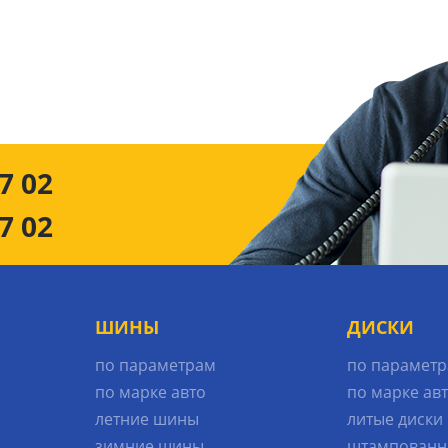
7 02
7 02
ШИНЫ
ДИСКИ
по параметрам
по парамет
по марке авто
по марке ав
летние шины
литые диски
зимние шины
штампованн