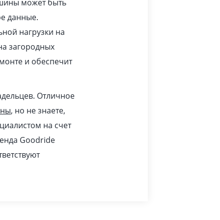
 шины может быть
ре данные.
ьной нагрузки на
 на загородных
монте и обеспечит
адельцев. Отличное
ины
, но не знаете,
циалистом на счет
ренда Goodride
тветствуют