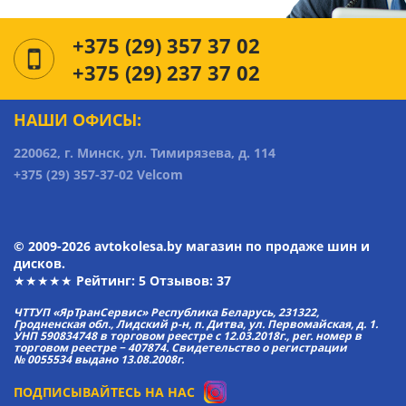
+375 (29) 357 37 02
+375 (29) 237 37 02
НАШИ ОФИСЫ:
220062, г. Минск, ул. Тимирязева, д. 114
+375 (29) 357-37-02 Velcom
© 2009-2026 avtokolesa.by магазин по продаже шин и
дисков.
★★★★★ Рейтинг:
5
Отзывов: 37
ЧТТУП «ЯрТранСервис» Республика Беларусь, 231322,
Гродненская обл., Лидский р-н, п. Дитва, ул. Первомайская, д. 1.
УНП 590834748 в торговом реестре с 12.03.2018г., рег. номер в
торговом реестре − 407874. Свидетельство о регистрации
№ 0055534 выдано 13.08.2008г.
ПОДПИСЫВАЙТЕСЬ НА НАС