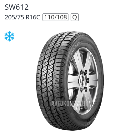
SW612
205/75 R16C
110/108
Q